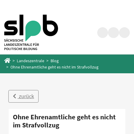
Zum
Zum
Hauptinhalt
Fußbereich
springen
springen
Suche
Barrierefrei
Menü
Startseite
Landeszentrale
Blog
Ohne Ehrenamtliche geht es nicht im Strafvollzug
zurück
Ohne Ehrenamtliche geht es nicht
im Strafvollzug