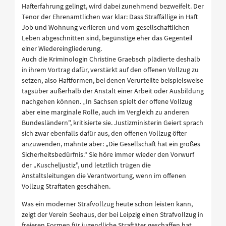
Hafterfahrung gelingt, wird dabei zunehmend bezweifelt. Der
Tenor der Ehrenamtlichen war klar: Dass Straffällige in Haft
Job und Wohnung verlieren und vom gesellschaftlichen
Leben abgeschnitten sind, begünstige eher das Gegenteil
einer Wiedereingliederung.
Auch die Kriminologin Christine Graebsch plädierte deshalb
in ihrem Vortrag dafür, verstärkt auf den offenen Vollzug zu
setzen, also Haftformen, bei denen Verurteilte beispielsweise
tagsüber außerhalb der Anstalt einer Arbeit oder Ausbildung
nachgehen können. „In Sachsen spielt der offene Vollzug
aber eine marginale Rolle, auch im Vergleich zu anderen
Bundesländern", kritisierte sie. Justizministerin Geiert sprach
sich zwar ebenfalls dafür aus, den offenen Vollzug öfter
anzuwenden, mahnte aber: „Die Gesellschaft hat ein großes
Sicherheitsbedürfnis.“ Sie höre immer wieder den Vorwurf
der „Kuscheljustiz", und letztlich trügen die
Anstaltsleitungen die Verantwortung, wenn im offenen
Vollzug Straftaten geschähen.
Was ein moderner Strafvollzug heute schon leisten kann,
zeigt der Verein Seehaus, der bei Leipzig einen Strafvollzug in
freieren Formen für jugendliche Straftäter geschaffen hat.