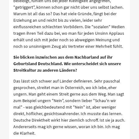
beleidigt, fühlen uns bei jeder Kleinigkeit angegriffen,
"getriggert", können schon gar nicht über uns selbst lachen.
Warum ist all das so? Das hat viele Gründe, fängt bei der
Erziehung an und reicht bis zu vielen, leider sehr
einflussreichen schlechten Vorbildern. Die "sozialen" Medien
tragen ihren Teil dazu bei, wo man für jeden Unsinn Applaus
erhält und sich mit jeder noch so abwegigen Meinung und
noch so unsinnigem Zeug als Vertreter einer Mehrheit fühlt.
Sie blicken inzwischen aus dem Nachbarland auf ihr
Geburtsland Deutschland. Wie unterscheidet sich unsere
Streitkultur zu anderen Ländern?
Das lässt sich schwer auf Länder definieren. Sehr pauschal
gesprochen, streitet man in Österreich, wo ich lebe, eher
ungern. Man geht einem Streit gerne aus dem Weg. Man sagt
zum Beispiel ungern "Nein", sondern lieber "Schau'n wir
mal" - was gleichbedeutend mit "Nein" ist, aber weniger
direkt, höflicher, gesichtswahrender. Ich musste das lernen.
Deutsche Direktheit wirkt hier ziemlich schroff. Ist sie ja auch.
Andererseits mag ich gerne wissen, woran ich bin. Ich mag
die Klarheit.