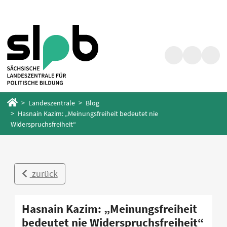
Zum
Zum
Hauptinhalt
Fußbereich
springen
springen
Suche
Barrierefrei
Menü
Startseite
Landeszentrale
Blog
Hasnain Kazim: „Meinungsfreiheit bedeutet nie
Widerspruchsfreiheit“
zurück
Hasnain Kazim: „Meinungsfreiheit
bedeutet nie Widerspruchsfreiheit“