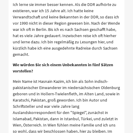
Ich lerne sie immer besser kennen. Als die DDR aufhörte zu
existieren, war ich 15 Jahre alt. Ich hatte keine
Verwandtschaft und keine Bekannten in der DDR, so dass ich
vor 1990 nicht in dieser Region gewesen bin. Nach der Wende
war ich oft in Berlin. Bis ich es nach Sachsen geschafft habe,
hat es viele Jahre gedauert. Inzwischen reise ich oft hierher
und lerne dazu. Ich bin regelmäßig zu Lesungen hier, und
kürzlich habe ich eine ausgedehnte Radreise durch Sachsen
gemacht.
Wie würden Sie sich einem Unbekannten in fünf Sätzen
vorstellen?
Mein Name ist Hasnain Kazim, ich bin als Sohn indisch-
pakistanischer Einwanderer im niedersächsischen Oldenburg
geboren und in Hollern-Twielenfleth, im Alten Land, sowie in
Karatschi, Pakistan, groß geworden. Ich bin Autor und
Schriftsteller und war viele Jahre lang
Auslandskorrespondent für den "Spiegel", zunächst in
Islamabad, Pakistan, dann in Istanbul, Türkei, und zuletzt in
Wien, Österreich. In Wien fühlen meine Familie und ich uns
so wohl, dass wir beschlossen haben, hier zu bleiben. Im