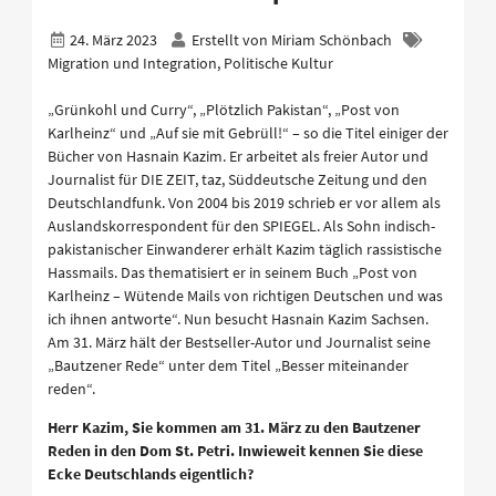
24. März 2023
Erstellt von
Miriam Schönbach
Migration und Integration, Politische Kultur
„Grünkohl und Curry“, „Plötzlich Pakistan“, „Post von
Karlheinz“ und „Auf sie mit Gebrüll!“ – so die Titel einiger der
Bücher von Hasnain Kazim. Er arbeitet als freier Autor und
Journalist für DIE ZEIT, taz, Süddeutsche Zeitung und den
Deutschlandfunk. Von 2004 bis 2019 schrieb er vor allem als
Auslandskorrespondent für den SPIEGEL. Als Sohn indisch-
pakistanischer Einwanderer erhält Kazim täglich rassistische
Hassmails. Das thematisiert er in seinem Buch „Post von
Karlheinz – Wütende Mails von richtigen Deutschen und was
ich ihnen antworte“. Nun besucht Hasnain Kazim Sachsen.
Am 31. März hält der Bestseller-Autor und Journalist seine
„Bautzener Rede“ unter dem Titel „Besser miteinander
reden“.
Herr Kazim, Sie kommen am 31. März zu den Bautzener
Reden in den Dom St. Petri. Inwieweit kennen Sie diese
Ecke Deutschlands eigentlich?