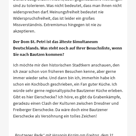
sind zu tolerieren. Was nicht bedeutet, dass man ihnen nicht
widersprechen darf. Meinungsfreiheit bedeutet nie
Widerspruchsfreiheit, das ist leider ein großes
Missverständnis. Extremismus hingegen ist nie zu
akzeptieren.
Der Dom St. Petri ist das älteste Simultaneum
Deutschlands. Was steht noch auf Ihrer Besuchsliste, wenn
Sie nach Bautzen kommen?
Ich möchte mir den historischen Stadtkern anschauen, den
ich zwar schon von früheren Besuchen kenne, aber gerne
immer wieder sehe. Und dann bin ich, immerhin habe ich
schon ein Kochbuch geschrieben, ein Fan guter Küche. Ich
würde sehr gerne regionaltypische Bautzener Küche erleben.
Gibt es hier Eierschecke? Ich höre, es gibt da Grabenkämpfe,
geradezu einen Clash der Kulturen zwischen Dresdner und
Freiberger Eierschecke. Da wäre doch eine Bautzener
Eierschecke als Versöhnung ein tolles Zeichen!
„Bautzener Rede“ mit Hasnain Kazim am Freitag, dem 31.