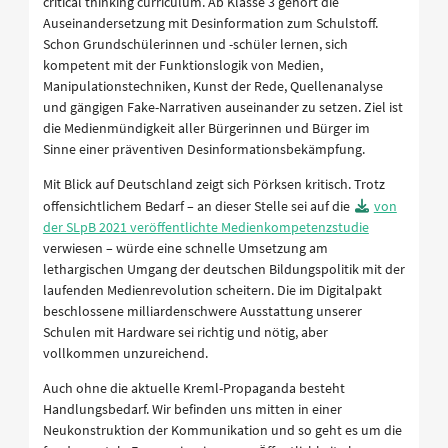
critical thinking curriculum. Ab Klasse 3 gehört die
Auseinandersetzung mit Desinformation zum Schulstoff.
Schon Grundschülerinnen und -schüler lernen, sich
kompetent mit der Funktionslogik von Medien,
Manipulationstechniken, Kunst der Rede, Quellenanalyse
und gängigen Fake-Narrativen auseinander zu setzen. Ziel ist
die Medienmündigkeit aller Bürgerinnen und Bürger im
Sinne einer präventiven Desinformationsbekämpfung.
Mit Blick auf Deutschland zeigt sich Pörksen kritisch. Trotz
offensichtlichem Bedarf – an dieser Stelle sei auf die
von
der SLpB 2021 veröffentlichte Medienkompetenzstudie
verwiesen – würde eine schnelle Umsetzung am
lethargischen Umgang der deutschen Bildungspolitik mit der
laufenden Medienrevolution scheitern. Die im Digitalpakt
beschlossene milliardenschwere Ausstattung unserer
Schulen mit Hardware sei richtig und nötig, aber
vollkommen unzureichend.
Auch ohne die aktuelle Kreml-Propaganda besteht
Handlungsbedarf. Wir befinden uns mitten in einer
Neukonstruktion der Kommunikation und so geht es um die