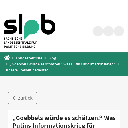
Zum
Zum
Hauptinhalt
Fußbereich
springen
springen
Suche
Barrierefrei
Menü
Startseite
Landeszentrale
Blog
„Goebbels würde es schätzen.“ Was Putins Informationskrieg für
unsere Freiheit bedeutet
zurück
„Goebbels würde es schätzen.“ Was
Putins Informationskrieg für