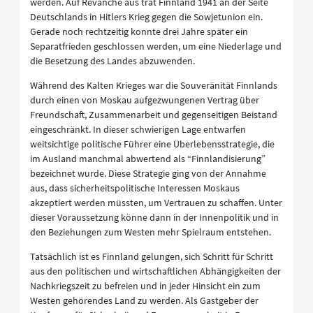
werden. Auf Revanche aus trat Finnland 1941 an der Seite
Deutschlands in Hitlers Krieg gegen die Sowjetunion ein.
Gerade noch rechtzeitig konnte drei Jahre später ein
Separatfrieden geschlossen werden, um eine Niederlage und
die Besetzung des Landes abzuwenden.
Während des Kalten Krieges war die Souveränität Finnlands
durch einen von Moskau aufgezwungenen Vertrag über
Freundschaft, Zusammenarbeit und gegenseitigen Beistand
eingeschränkt. In dieser schwierigen Lage entwarfen
weitsichtige politische Führer eine Überlebensstrategie, die
im Ausland manchmal abwertend als “Finnlandisierung”
bezeichnet wurde. Diese Strategie ging von der Annahme
aus, dass sicherheitspolitische Interessen Moskaus
akzeptiert werden müssten, um Vertrauen zu schaffen. Unter
dieser Voraussetzung könne dann in der Innenpolitik und in
den Beziehungen zum Westen mehr Spielraum entstehen.
Tatsächlich ist es Finnland gelungen, sich Schritt für Schritt
aus den politischen und wirtschaftlichen Abhängigkeiten der
Nachkriegszeit zu befreien und in jeder Hinsicht ein zum
Westen gehörendes Land zu werden. Als Gastgeber der