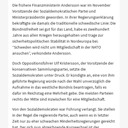
Die frühere Finanzministerin Andersson war im November
Vorsitzende der Sozialdemokratischen Partei und
Ministerpräsidentin geworden. In ihrer Regierungserklärung
bekräftigte sie damals die traditionelle schwedische Linie: Die
Bündnisfreiheit sei gut für das Land, habe es zweihundert
Jahre aus allen Kriegen herausgehalten und trage zur
sicherheitspolitischen Stabilität in Nordeuropa bei.
“Schweden wird nicht um Mitgliedschaft in der NATO
ansuchen”, verkündete Andersson.
Doch Oppositionsführer Ulf Kristersson, der Vorsitzende der
konservativen Sammlungspartei, setzte die
Sozialdemokraten unter Druck. Er kündigte an, eine von ihm
geführte Regierung würde nach der Wahl unverzüglich die
Aufnahme in das westliche Bündnis beantragen, falls es
dafür im Reichstag eine Mehrheit gebe. Die meisten Parteien
rechts der Mitte sind inzwischen für eine Mitgliedschaft.
Von den Sozialdemokraten war Führung verlangt. Sie stellen
in der Regel die regierende Partei, auch wenn es in letzter
Zeit nur zu eher schwachen Minderheitsregierungen gereicht
hat. Der sich nun abzeichnende Kurswechsel ist der