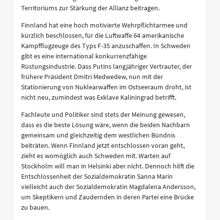
Territoriums zur Stärkung der Allianz beitragen.
Finnland hat eine hoch motivierte Wehrpflichtarmee und
kürzlich beschlossen, für die Luftwaffe 64 amerikanische
Kampfflugzeuge des Typs F-35 anzuschaffen. In Schweden
gibt es eine international konkurrenzfähige
Rüstungsindustrie. Dass Putins langjähriger Vertrauter, der
frühere Präsident Dmitri Medwedew, nun mit der
Stationierung von Nuklearwaffen im Ostseeraum droht, ist
nicht neu, zumindest was Exklave Kaliningrad betrifft.
Fachleute und Politiker sind stets der Meinung gewesen,
dass es die beste Lösung wäre, wenn die beiden Nachbarn
gemeinsam und gleichzeitig dem westlichen Bündnis
beiträten. Wenn Finnland jetzt entschlossen voran geht,
zieht es womöglich auch Schweden mit. Warten auf
Stockholm will man in Helsinki aber nicht. Dennoch hilft die
Entschlossenheit der Sozialdemokratin Sanna Marin
vielleicht auch der Sozialdemokratin Magdalena Andersson,
um Skeptikern und Zaudernden in deren Partei eine Brücke
zu bauen.