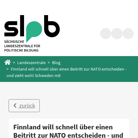
Zum
Zum
Hauptinhalt
Fußbereich
springen
springen
Suche
Barrierefrei
Menü
Startseite
Landeszentrale
Blog
Finnland will schnell über einen Beitritt zur NATO entscheiden -
und zieht wohl Schweden mit
zurück
Finnland will schnell über einen
Beitritt zur NATO entscheiden - und