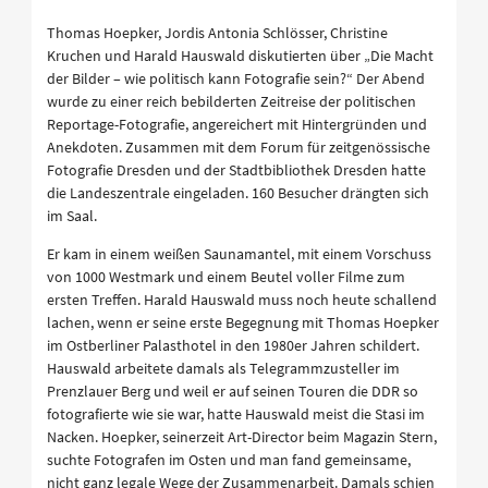
Thomas Hoepker, Jordis Antonia Schlösser, Christine
Kruchen und Harald Hauswald diskutierten über „Die Macht
der Bilder – wie politisch kann Fotografie sein?“ Der Abend
wurde zu einer reich bebilderten Zeitreise der politischen
Reportage-Fotografie, angereichert mit Hintergründen und
Anekdoten. Zusammen mit dem Forum für zeitgenössische
Fotografie Dresden und der Stadtbibliothek Dresden hatte
die Landeszentrale eingeladen. 160 Besucher drängten sich
im Saal.
Er kam in einem weißen Saunamantel, mit einem Vorschuss
von 1000 Westmark und einem Beutel voller Filme zum
ersten Treffen. Harald Hauswald muss noch heute schallend
lachen, wenn er seine erste Begegnung mit Thomas Hoepker
im Ostberliner Palasthotel in den 1980er Jahren schildert.
Hauswald arbeitete damals als Telegrammzusteller im
Prenzlauer Berg und weil er auf seinen Touren die DDR so
fotografierte wie sie war, hatte Hauswald meist die Stasi im
Nacken. Hoepker, seinerzeit Art-Director beim Magazin Stern,
suchte Fotografen im Osten und man fand gemeinsame,
nicht ganz legale Wege der Zusammenarbeit. Damals schien