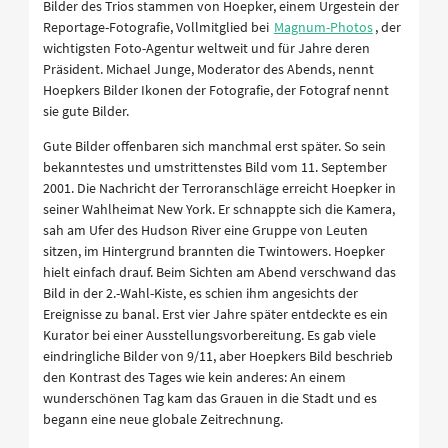
Bilder des Trios stammen von Hoepker, einem Urgestein der
Reportage-Fotografie, Vollmitglied bei
Magnum-Photos
, der
wichtigsten Foto-Agentur weltweit und für Jahre deren
Präsident. Michael Junge, Moderator des Abends, nennt
Hoepkers Bilder Ikonen der Fotografie, der Fotograf nennt
sie gute Bilder.
Gute Bilder offenbaren sich manchmal erst später. So sein
bekanntestes und umstrittenstes Bild vom 11. September
2001. Die Nachricht der Terroranschläge erreicht Hoepker in
seiner Wahlheimat New York. Er schnappte sich die Kamera,
sah am Ufer des Hudson River eine Gruppe von Leuten
sitzen, im Hintergrund brannten die Twintowers. Hoepker
hielt einfach drauf. Beim Sichten am Abend verschwand das
Bild in der 2.-Wahl-Kiste, es schien ihm angesichts der
Ereignisse zu banal. Erst vier Jahre später entdeckte es ein
Kurator bei einer Ausstellungsvorbereitung. Es gab viele
eindringliche Bilder von 9/11, aber Hoepkers Bild beschrieb
den Kontrast des Tages wie kein anderes: An einem
wunderschönen Tag kam das Grauen in die Stadt und es
begann eine neue globale Zeitrechnung.