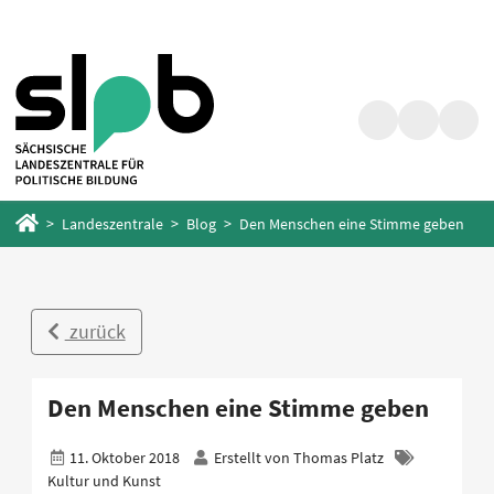
Zum
Zum
Hauptinhalt
Fußbereich
springen
springen
Suche
Barrierefrei
Menü
Startseite
Landeszentrale
Blog
Den Menschen eine Stimme geben
zurück
Den Menschen eine Stimme geben
11. Oktober 2018
Erstellt von
Thomas Platz
Kultur und Kunst