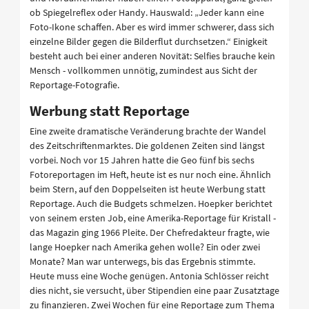
ob Spiegelreflex oder Handy. Hauswald: „Jeder kann eine
Foto-Ikone schaffen. Aber es wird immer schwerer, dass sich
einzelne Bilder gegen die Bilderflut durchsetzen.“ Einigkeit
besteht auch bei einer anderen Novität: Selfies brauche kein
Mensch - vollkommen unnötig, zumindest aus Sicht der
Reportage-Fotografie.
Werbung statt Reportage
Eine zweite dramatische Veränderung brachte der Wandel
des Zeitschriftenmarktes. Die goldenen Zeiten sind längst
vorbei. Noch vor 15 Jahren hatte die Geo fünf bis sechs
Fotoreportagen im Heft, heute ist es nur noch eine. Ähnlich
beim Stern, auf den Doppelseiten ist heute Werbung statt
Reportage. Auch die Budgets schmelzen. Hoepker berichtet
von seinem ersten Job, eine Amerika-Reportage für Kristall -
das Magazin ging 1966 Pleite. Der Chefredakteur fragte, wie
lange Hoepker nach Amerika gehen wolle? Ein oder zwei
Monate? Man war unterwegs, bis das Ergebnis stimmte.
Heute muss eine Woche genügen. Antonia Schlösser reicht
dies nicht, sie versucht, über Stipendien eine paar Zusatztage
zu finanzieren. Zwei Wochen für eine Reportage zum Thema