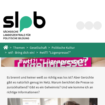
Zum
Zum
Hauptinhalt
Fußbereich
springen
springen
Suche
Barrierefrei
Menü
Startseite
Themen
Gesellschaft
Politische Kultur
wtf - Bring dich ein!
#wtf?! "Lügenpresse?"
#wtf?! "Lügenpresse?"
Es brennt und keiner weiß so richtig was los ist? Aber Gerüchte
gibt es natürlich genug im Netz. Warum berichtet die Presse so
zurückhaltend? Gibt es ein Geheimnis? Und wie komme ich an
richtige Informationen?