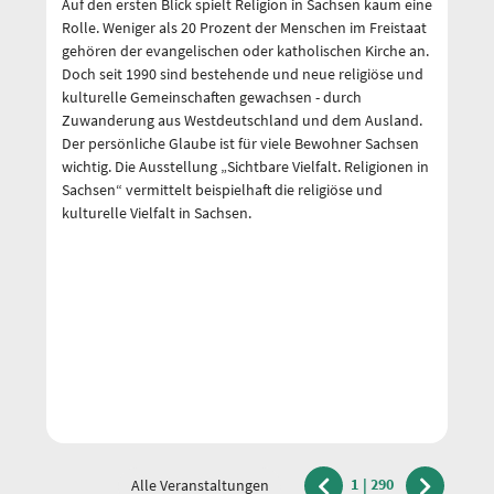
Auf den ersten Blick spielt Religion in Sachsen kaum eine
Au
Rolle. Weniger als 20 Prozent der Menschen im Freistaat
Ro
gehören der evangelischen oder katholischen Kirche an.
ge
Doch seit 1990 sind bestehende und neue religiöse und
Do
kulturelle Gemeinschaften gewachsen - durch
ku
Zuwanderung aus Westdeutschland und dem Ausland.
Zu
Der persönliche Glaube ist für viele Bewohner Sachsen
De
wichtig. Die Ausstellung „Sichtbare Vielfalt. Religionen in
wi
Sachsen“ vermittelt beispielhaft die religiöse und
Sa
kulturelle Vielfalt in Sachsen.
ku
1
|
290
Alle Veranstaltungen