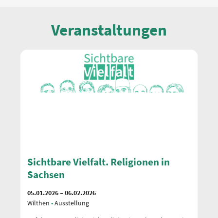
Veranstaltungen
Sichtbare Vielfalt. Religionen in
S
Sachsen
S
05.01.2026 – 06.02.2026
05
Wilthen
Ausstellung
Sc