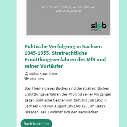
Dein Sachsen. Das Land und seine
Verfassung
Schott, Hanna
Soziales, Familien, Senioren, Frauen und Jugend
Zusammen mit den Freunden Oskar und Lucie geht
es auf eine Abenteuerreise quer durchs Land und
lernt dabei die Sächsische Verfassung kennen. Nach
einem Start mit vielen Fragezeichen fügen sich die
Puzzleteile langsam zusammen: Was passierte in
der …
Buch bestellen