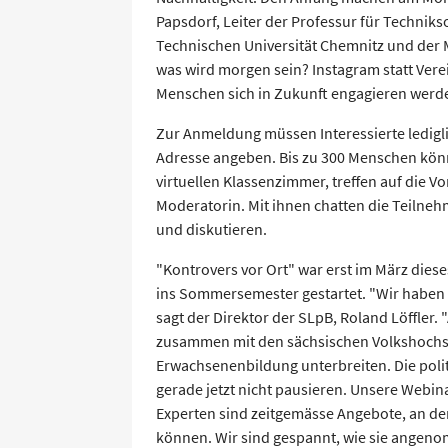
Papsdorf, Leiter der Professur für Technikso
Technischen Universität Chemnitz und der
was wird morgen sein? Instagram statt Verei
Menschen sich in Zukunft engagieren werd
Zur Anmeldung müssen Interessierte ledigli
Adresse angeben. Bis zu 300 Menschen könne
virtuellen Klassenzimmer, treffen auf die 
Moderatorin. Mit ihnen chatten die Teilneh
und diskutieren.
"Kontrovers vor Ort" war erst im März dies
ins Sommersemester gestartet. "Wir haben 
sagt der Direktor der SLpB, Roland Löffler.
zusammen mit den sächsischen Volkshochsc
Erwachsenenbildung unterbreiten. Die poli
gerade jetzt nicht pausieren. Unsere Webi
Experten sind zeitgemässe Angebote, an de
können. Wir sind gespannt, wie sie angen