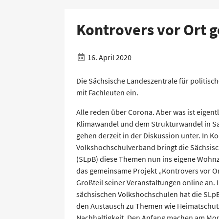
Kontrovers vor Ort g
16. April 2020
Die Sächsische Landeszentrale für politisch
mit Fachleuten ein.
Alle reden über Corona. Aber was ist eigent
Klimawandel und dem Strukturwandel in Sa
gehen derzeit in der Diskussion unter. In 
Volkshochschulverband bringt die Sächsisch
(SLpB) diese Themen nun ins eigene Wohnzi
das gemeinsame Projekt „Kontrovers vor Or
Großteil seiner Veranstaltungen online an
sächsischen Volkshochschulen hat die SLpB 
den Austausch zu Themen wie Heimatschut
Nachhaltigkeit. Den Anfang machen am Monta