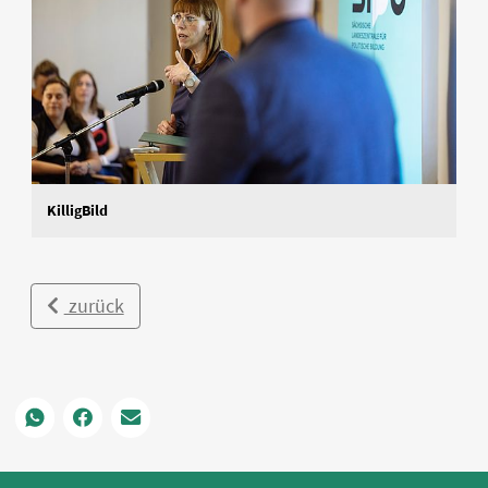
KilligBild
zurück