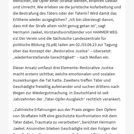
Menschen, die Opfer einer Straftat werden, erfahren Gewalt
und Unrecht. Wie erleben sie die juristische Aufarbeitung und
die Bestrafung des Täters oder der Täterin? Wird damit das
Erlittene wieder ausgeglichen? „Ich bin überzeugt davon,
dass mit der Strafe allein nicht genug getan ist“, sagt
Hermann Jaekel, Vorstandsvorsitzender von HAMMER WEG
e.V. Der Verein und die Sächsische Landeszentrale für
politische Bildung (SLpB) laden am 02./03.06.23 zur Tagung
über das Konzept der „Restorative Justice“ – übersetzt:
„wiederherstellende Gerechtigkeit“ – nach Meißen ein.
Dieser Ansatz umfasst drei Elemente: Restorative Justice
macht erstens sichtbar, welche emotionalen und sozialen
Auswirkungen die Tat hatte. Zweitens treffen Täter und
Geschädigte freiwillig aufeinander und suchen drittens nach
Wegen zur Wiedergutmachung. In Deutschland ist seit
Jahrzehnten der „Täter-Opfer-Ausgleich“ rechtlich verankert.
„Zahlreiche Erfahrungen aus der Praxis zeigen: Den Opfern
von Straftaten hilft eine geschützte Konfrontation mit dem
Täter dabei, Traumata zu verarbeiten“, berichtet Hermann
Jaekel. Ansonsten blieben Geschädigte mit den Folgen der