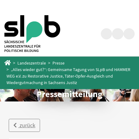
Zum
Zum
Hauptinhalt
Fußbereich
springen
springen
Suche
Barrierefrei
Menü
Startseite
Landeszentrale
Presse
„Alles wieder gut?“: Gemeinsame Tagung von SLpB und HAMMER
WEG e.V. zu Restorative Justice, Täter-Opfer-Ausgleich und
Wiedergutmachung in Sachsens Justiz
Pressemitteilung
zurück