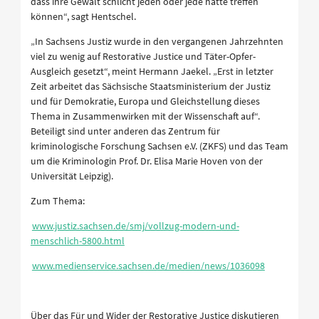
dass ihre Gewalt schlicht jeden oder jede hätte treffen
können“, sagt Hentschel.
„In Sachsens Justiz wurde in den vergangenen Jahrzehnten
viel zu wenig auf Restorative Justice und Täter-Opfer-
Ausgleich gesetzt“, meint Hermann Jaekel. „Erst in letzter
Zeit arbeitet das Sächsische Staatsministerium der Justiz
und für Demokratie, Europa und Gleichstellung dieses
Thema in Zusammenwirken mit der Wissenschaft auf“.
Beteiligt sind unter anderen das Zentrum für
kriminologische Forschung Sachsen e.V. (ZKFS) und das Team
um die Kriminologin Prof. Dr. Elisa Marie Hoven von der
Universität Leipzig).
Zum Thema:
www.justiz.sachsen.de/smj/vollzug-modern-und-
menschlich-5800.html
www.medienservice.sachsen.de/medien/news/1036098
Über das Für und Wider der Restorative Justice diskutieren