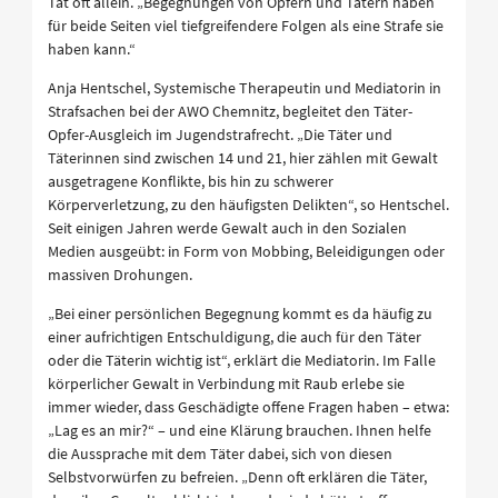
Tat oft allein. „Begegnungen von Opfern und Tätern haben
für beide Seiten viel tiefgreifendere Folgen als eine Strafe sie
haben kann.“
Anja Hentschel, Systemische Therapeutin und Mediatorin in
Strafsachen bei der AWO Chemnitz, begleitet den Täter-
Opfer-Ausgleich im Jugendstrafrecht. „Die Täter und
Täterinnen sind zwischen 14 und 21, hier zählen mit Gewalt
ausgetragene Konflikte, bis hin zu schwerer
Körperverletzung, zu den häufigsten Delikten“, so Hentschel.
Seit einigen Jahren werde Gewalt auch in den Sozialen
Medien ausgeübt: in Form von Mobbing, Beleidigungen oder
massiven Drohungen.
„Bei einer persönlichen Begegnung kommt es da häufig zu
einer aufrichtigen Entschuldigung, die auch für den Täter
oder die Täterin wichtig ist“, erklärt die Mediatorin. Im Falle
körperlicher Gewalt in Verbindung mit Raub erlebe sie
immer wieder, dass Geschädigte offene Fragen haben – etwa:
„Lag es an mir?“ – und eine Klärung brauchen. Ihnen helfe
die Aussprache mit dem Täter dabei, sich von diesen
Selbstvorwürfen zu befreien. „Denn oft erklären die Täter,