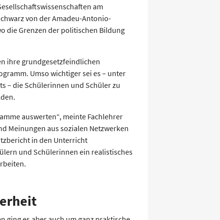
 Gesellschaftswissenschaften am
Schwarz von der Amadeu-Antonio-
o die Grenzen der politischen Bildung
en ihre grundgesetzfeindlichen
rogramm. Umso wichtiger sei es – unter
s – die Schülerinnen und Schüler zu
lden.
gramme auswerten“, meinte Fachlehrer
und Meinungen aus sozialen Netzwerken
zbericht in den Unterricht
ern und Schülerinnen ein realistisches
rbeiten.
erheit
n ging es aber auch um ganz praktische