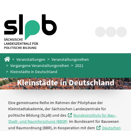
Zum
Zum
Hauptinhalt
Fußbereich
springen
springen
Suche
Barrierefrei
Menü
Startseite
Veranstaltungen
Veranstaltungsreihen
Vergangene Veranstaltungsreihen
2021
Kleinstädte in Deutschland
Kleinstädte in Deutschland
Eine gemeinsame Reihe im Rahmen der Pilotphase der
Kleinstadtakademie, der Sächsischen Landeszentrale für
politische Bildung (SLpB) und des
Bundesinstituts für Bau-,
Stadt- und Raumforschung (BBSR)
im Bundesamt für Bauwesen
und Raumordnung (BBR), in Kooperation mit dem
Deutschen