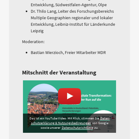
Entwicklung, Südwestfalen-Agentur, Olpe
Dr. Thilo Lang, Leiter des Forschungsbereichs
Multiple Geographien regionaler und lokaler
Entwicklung, Leibniz-Institut für Länderkunde
Leipzig
Moderation:
Bastian Wierzioch, Freier Mitarbeiter MDR
Mitschnitt der Veranstaltung
Das ist ein YouTube Video. Mit Klick, stimmen Sie
Daten­
schutz­erklärung & Nutzungs­bedingungen
von Google
sowie unserer
Datenschutzrichtlinie
zu.