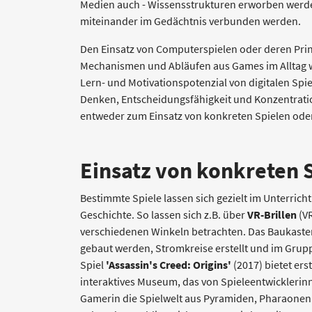
Medien auch - Wissensstrukturen erworben werden
miteinander im Gedächtnis verbunden werden.
Den Einsatz von Computerspielen oder deren Prin
Mechanismen und Abläufen aus Games im Alltag w
Lern- und Motivationspotenzial von digitalen Sp
Denken, Entscheidungsfähigkeit und Konzentratio
entweder zum Einsatz von konkreten Spielen oder
Einsatz von konkreten 
Bestimmte Spiele lassen sich gezielt im Unterrich
Geschichte. So lassen sich z.B. über
VR-Brillen
(VR
verschiedenen Winkeln betrachten. Das Baukaste
gebaut werden, Stromkreise erstellt und im Grup
Spiel
'Assassin's Creed: Origins'
(2017) bietet ers
interaktives Museum, das von Spieleentwicklerinn
Gamerin die Spielwelt aus Pyramiden, Pharaonen