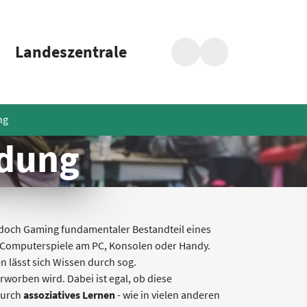
Landeszentrale
Suche
Barrierefreiheit
ng
ldung
st doch Gaming fundamentaler Bestandteil eines
g Computerspiele am PC, Konsolen oder Handy.
n lässt sich Wissen durch sog.
worben wird. Dabei ist egal, ob diese
durch
assoziatives Lernen
- wie in vielen anderen