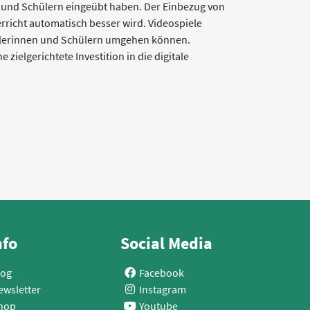
 und Schülern eingeübt haben. Der Einbezug von
erricht automatisch besser wird. Videospiele
hülerinnen und Schülern umgehen können.
zielgerichtete Investition in die digitale
nfo
Social Media
log
Facebook
ewsletter
Instagram
hop
Youtube