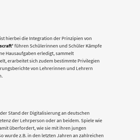
t hierbei die Integration der Prinzipien von
scraft'
führen Schülerinnen und Schüler Kämpfe
ine Hausaufgaben erledigt, sammelt
t, erarbeitet sich zudem bestimmte Privilegien
ahrungsberichte von Lehrerinnen und Lehrern
h.
der Stand der Digitalisierung an deutschen
etenz der Lehrperson oder an beidem. Spiele wie
amit überfordert, wie sie mit ihren jungen
 So wurde z.B. in den letzten Jahren an zahlreichen