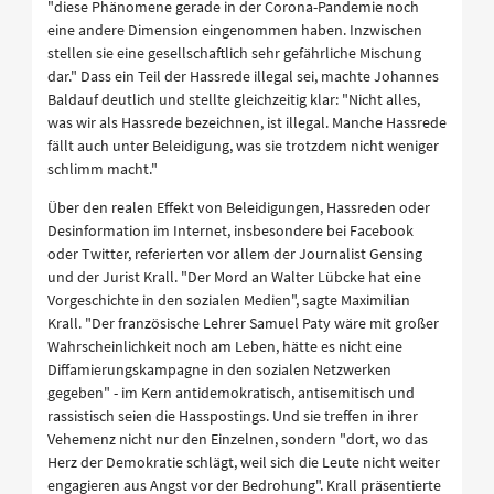
"diese Phänomene gerade in der Corona-Pandemie noch
eine andere Dimension eingenommen haben. Inzwischen
stellen sie eine gesellschaftlich sehr gefährliche Mischung
dar." Dass ein Teil der Hassrede illegal sei, machte Johannes
Baldauf deutlich und stellte gleichzeitig klar: "Nicht alles,
was wir als Hassrede bezeichnen, ist illegal. Manche Hassrede
fällt auch unter Beleidigung, was sie trotzdem nicht weniger
schlimm macht."
Über den realen Effekt von Beleidigungen, Hassreden oder
Desinformation im Internet, insbesondere bei Facebook
oder Twitter, referierten vor allem der Journalist Gensing
und der Jurist Krall. "Der Mord an Walter Lübcke hat eine
Vorgeschichte in den sozialen Medien", sagte Maximilian
Krall. "Der französische Lehrer Samuel Paty wäre mit großer
Wahrscheinlichkeit noch am Leben, hätte es nicht eine
Diffamierungskampagne in den sozialen Netzwerken
gegeben" - im Kern antidemokratisch, antisemitisch und
rassistisch seien die Hasspostings. Und sie treffen in ihrer
Vehemenz nicht nur den Einzelnen, sondern "dort, wo das
Herz der Demokratie schlägt, weil sich die Leute nicht weiter
engagieren aus Angst vor der Bedrohung". Krall präsentierte