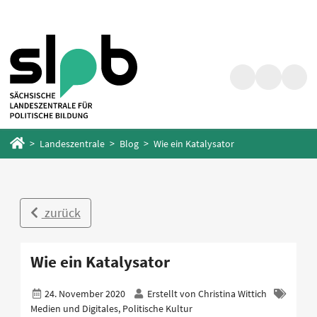
Zum
Zum
Hauptinhalt
Fußbereich
springen
springen
Suche
Barrierefrei
Menü
Startseite
Landeszentrale
Blog
Wie ein Katalysator
zurück
Wie ein Katalysator
24. November 2020
Erstellt von
Christina Wittich
Medien und Digitales, Politische Kultur