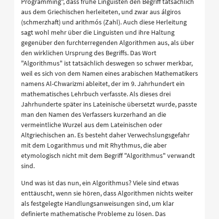
Programming", dass frühe Linguisten den Begriff tatsächlich
aus dem Griechischen herleiteten, und zwar aus álgiros
(schmerzhaft) und arithmós (Zahl). Auch diese Herleitung
sagt wohl mehr über die Linguisten und ihre Haltung
gegenüber den furchterregenden Algorithmen aus, als über
den wirklichen Ursprung des Begriffs. Das Wort
"Algorithmus" ist tatsächlich deswegen so schwer merkbar,
weil es sich von dem Namen eines arabischen Mathematikers
namens Al-Chwarizmi ableitet, der im 9. Jahrhundert ein
mathematisches Lehrbuch verfasste. Als dieses drei
Jahrhunderte später ins Lateinische übersetzt wurde, passte
man den Namen des Verfassers kurzerhand an die
vermeintliche Wurzel aus dem Lateinischen oder
Altgriechischen an. Es besteht daher Verwechslungsgefahr
mit dem Logarithmus und mit Rhythmus, die aber
etymologisch nicht mit dem Begriff "Algorithmus" verwandt
sind.
Und was ist das nun, ein Algorithmus? Viele sind etwas
enttäuscht, wenn sie hören, dass Algorithmen nichts weiter
als festgelegte Handlungsanweisungen sind, um klar
definierte mathematische Probleme zu lösen. Das