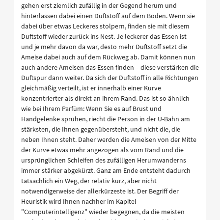
gehen erst ziemlich zufällig in der Gegend herum und
hinterlassen dabei einen Duftstoff auf dem Boden. Wenn sie
dabei über etwas Leckeres stolpern, finden sie mit diesem
Duftstoff wieder zurück ins Nest. Je leckerer das Essen ist
und je mehr davon da war, desto mehr Duftstoff setzt die
Ameise dabei auch auf dem Rückweg ab. Damit können nun
auch andere Ameisen das Essen finden – diese verstärken die
Duftspur dann weiter. Da sich der Duftstoff in alle Richtungen
gleichmäßig verteilt, ist er innerhalb einer Kurve
konzentrierter als direkt an ihrem Rand. Das ist so ähnlich
wie bei Ihrem Parfüm: Wenn Sie es auf Brust und
Handgelenke sprühen, riecht die Person in der U-Bahn am
stärksten, die Ihnen gegenübersteht, und nicht die, die
neben Ihnen steht. Daher werden die Ameisen von der Mitte
der Kurve etwas mehr angezogen als vom Rand und die
ursprünglichen Schleifen des zufälligen Herumwanderns
immer stärker abgekürzt. Ganz am Ende entsteht dadurch
tatsächlich ein Weg, der relativ kurz, aber nicht
notwendigerweise der allerkürzeste ist. Der Begriff der
Heuristik wird Ihnen nachher im Kapitel
"Computerintelligenz" wieder begegnen, da die meisten