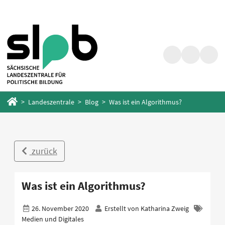
Zum
Zum
Hauptinhalt
Fußbereich
springen
springen
Suche
Barrierefrei
Menü
Startseite
Landeszentrale
Blog
Was ist ein Algorithmus?
zurück
Was ist ein Algorithmus?
26. November 2020
Erstellt von
Katharina Zweig
Medien und Digitales