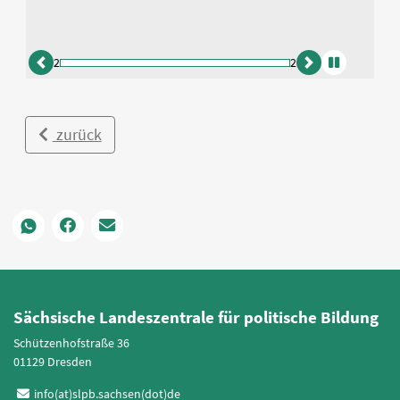
2
2
zurück
vor
Animation
anhalten
zurück
Sächsische Landeszentrale für politische Bildung
Schützenhofstraße 36
01129 Dresden
info(at)slpb.sachsen(dot)de