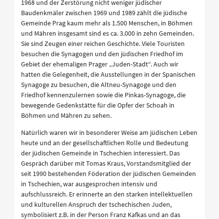
1968 und der Zerstörung nicht weniger jüdischer
Baudenkmäler zwischen 1969 und 1989 zählt die jüdische
Gemeinde Prag kaum mehr als 1.500 Menschen, in Böhmen
und Mähren insgesamt sind es ca. 3.000 in zehn Gemeinden.
Sie sind Zeugen einer reichen Geschichte. Viele Touristen
besuchen die Synagogen und den jüdischen Friedhof im
Gebiet der ehemaligen Prager „Juden-Stadt“. Auch wir
hatten die Gelegenheit, die Ausstellungen in der Spanischen
Synagoge zu besuchen, die Altneu-Synagoge und den
Friedhof kennenzulernen sowie die Pinkas-Synagoge, die
bewegende Gedenkstätte für die Opfer der Schoah in
Böhmen und Mähren zu sehen.
Natürlich waren wir in besonderer Weise am jüdischen Leben
heute und an der gesellschaftlichen Rolle und Bedeutung
der jüdischen Gemeinde in Tschechien interessiert. Das
Gespräch darüber mit Tomas Kraus, Vorstandsmitglied der
seit 1990 bestehenden Föderation der jüdischen Gemeinden
in Tschechien, war ausgesprochen intensiv und
aufschlussreich. Er erinnerte an den starken intellektuellen
und kulturellen Anspruch der tschechischen Juden,
symbolisiert z.B. in der Person Franz Kafkas und an das