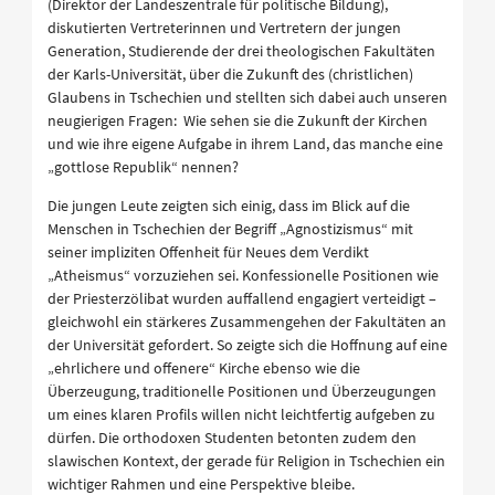
(Direktor der Landeszentrale für politische Bildung),
diskutierten Vertreterinnen und Vertretern der jungen
Generation, Studierende der drei theologischen Fakultäten
der Karls-Universität, über die Zukunft des (christlichen)
Glaubens in Tschechien und stellten sich dabei auch unseren
neugierigen Fragen: Wie sehen sie die Zukunft der Kirchen
und wie ihre eigene Aufgabe in ihrem Land, das manche eine
„gottlose Republik“ nennen?
Die jungen Leute zeigten sich einig, dass im Blick auf die
Menschen in Tschechien der Begriff „Agnostizismus“ mit
seiner impliziten Offenheit für Neues dem Verdikt
„Atheismus“ vorzuziehen sei. Konfessionelle Positionen wie
der Priesterzölibat wurden auffallend engagiert verteidigt –
gleichwohl ein stärkeres Zusammengehen der Fakultäten an
der Universität gefordert. So zeigte sich die Hoffnung auf eine
„ehrlichere und offenere“ Kirche ebenso wie die
Überzeugung, traditionelle Positionen und Überzeugungen
um eines klaren Profils willen nicht leichtfertig aufgeben zu
dürfen. Die orthodoxen Studenten betonten zudem den
slawischen Kontext, der gerade für Religion in Tschechien ein
wichtiger Rahmen und eine Perspektive bleibe.