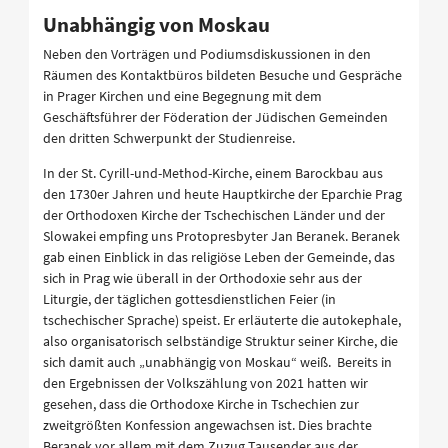
Unabhängig von Moskau
Neben den Vorträgen und Podiumsdiskussionen in den
Räumen des Kontaktbüros bildeten Besuche und Gespräche
in Prager Kirchen und eine Begegnung mit dem
Geschäftsführer der Föderation der Jüdischen Gemeinden
den dritten Schwerpunkt der Studienreise.
In der St. Cyrill-und-Method-Kirche, einem Barockbau aus
den 1730er Jahren und heute Hauptkirche der Eparchie Prag
der Orthodoxen Kirche der Tschechischen Länder und der
Slowakei empfing uns Protopresbyter Jan Beranek. Beranek
gab einen Einblick in das religiöse Leben der Gemeinde, das
sich in Prag wie überall in der Orthodoxie sehr aus der
Liturgie, der täglichen gottesdienstlichen Feier (in
tschechischer Sprache) speist. Er erläuterte die autokephale,
also organisatorisch selbständige Struktur seiner Kirche, die
sich damit auch „unabhängig von Moskau“ weiß. Bereits in
den Ergebnissen der Volkszählung von 2021 hatten wir
gesehen, dass die Orthodoxe Kirche in Tschechien zur
zweitgrößten Konfession angewachsen ist. Dies brachte
Beranek vor allem mit dem Zuzug Tausender aus der