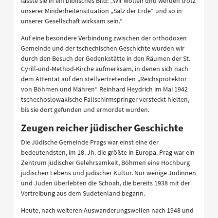
fasste sie in ein biblisches Bild: „Wir wollen und werden trotz
unserer Minderheitensituation „Salz der Erde“ und so in
unserer Gesellschaft wirksam sein.“
Auf eine besondere Verbindung zwischen der orthodoxen
Gemeinde und der tschechischen Geschichte wurden wir
durch den Besuch der Gedenkstätte in den Räumen der St.
Cyrill-und-Method-Kirche aufmerksam, in denen sich nach
dem Attentat auf den stellvertretenden „Reichsprotektor
von Böhmen und Mähren“ Reinhard Heydrich im Mai 1942
tschechoslowakische Fallschirmspringer versteckt hielten,
bis sie dort gefunden und ermordet wurden.
Zeugen reicher jüdischer Geschichte
Die Jüdische Gemeinde Prags war einst eine der
bedeutendsten, im 18. Jh. die größte in Europa. Prag war ein
Zentrum jüdischer Gelehrsamkeit, Böhmen eine Hochburg
jüdischen Lebens und jüdischer Kultur. Nur wenige Jüdinnen
und Juden überlebten die Schoah, die bereits 1938 mit der
Vertreibung aus dem Sudetenland begann.
Heute, nach weiteren Auswanderungswellen nach 1948 und