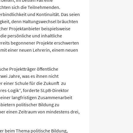
beiten, im besten Fall eine
chten sich die Teilnehmenden.
bindlichkeit und Kontinuität. Das seien
gkeit, denn Haltungswechsel bräuchten
ncher Projektanbieter beispielsweise
die persönliche und inhaltliche
reits begonnener Projekte erschwerten
mit einer neuen Lehrerin, einem neuen
che Projektträger öffentliche
wei Jahre, was es ihnen nicht
 einer Schule für die Zukunft zu
es-Logik“, forderte SLpB-Direktor
u einer langfristigen Zusammenarbeit
ietern politischer Bildung zu
ber einen Zeitraum von mindestens drei,
er beim Thema politische Bildung,