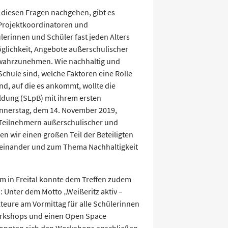
 diesen Fragen nachgehen, gibt es
 Projektkoordinatoren und
ülerinnen und Schüler fast jeden Alters
öglichkeit, Angebote außerschulischer
n wahrzunehmen. Wie nachhaltig und
 Schule sind, welche Faktoren eine Rolle
nd, auf die es ankommt, wollte die
ildung (SLpB) mit ihrem ersten
onnerstag, dem 14. November 2019,
 Teilnehmern außerschulischer und
en wir einen großen Teil der Beteiligten
einander und zum Thema Nachhaltigkeit
m in Freital konnte dem Treffen zudem
n: Unter dem Motto „Weißeritz aktiv –
eure am Vormittag für alle Schülerinnen
Workshops und einen Open Space
onnten sich den Workshops anschließen.