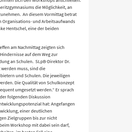
ßeritzgymnasiums die Möglichkeit, an
ilzunehmen. An diesem Vormittag betrat
n Organisations- und Arbeitsaufwands
enke Hentschel, eine der beiden
effen am Nachmittag zeigten sich
Hindernisse auf dem Weg zur
ldung an Schulen. SLpB-Direktor Dr.
t werden muss, sind die
bietern und Schulen. Die jeweiligen
erden. Die Qualität von Schulkonzept
equent umgesetzt werden.“ Er sprach
 der folgenden Diskussion
twicklungspotenzial hat: Angefangen
wicklung, einer deutlichen
gen Zielgruppen bis zur nicht
beim Workshop mit dabei sein darf,