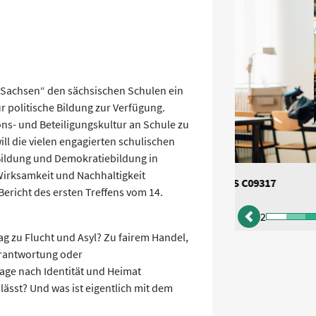
g Sachsen“ den sächsischen Schulen ein
 politische Bildung zur Verfügung.
ons- und Beteiligungskultur an Schule zu
ill die vielen engagierten schulischen
Bildung und Demokratiebildung in
Wirksamkeit und Nachhaltigkeit
D S C08609
Bericht des ersten Treffens vom 14.
2
zurück
ag zu Flucht und Asyl? Zu fairem Handel,
rantwortung oder
age nach Identität und Heimat
lässt? Und was ist eigentlich mit dem