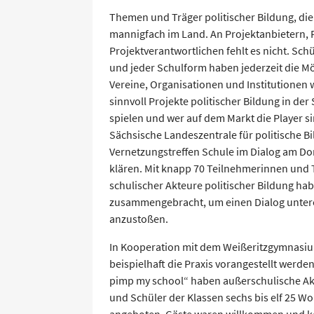
Themen und Träger politischer Bildung, die
mannigfach im Land. An Projektanbietern,
Projektverantwortlichen fehlt es nicht. Sch
und jeder Schulform haben jederzeit die M
Vereine, Organisationen und Institutione
sinnvoll Projekte politischer Bildung in der
spielen und wer auf dem Markt die Player si
Sächsische Landeszentrale für politische B
Vernetzungstreffen Schule im Dialog am D
klären. Mit knapp 70 Teilnehmerinnen und
schulischer Akteure politischer Bildung hab
zusammengebracht, um einen Dialog unter
anzustoßen.
In Kooperation mit dem Weißeritzgymnasiu
beispielhaft die Praxis vorangestellt werde
pimp my school“ haben außerschulische Akt
und Schüler der Klassen sechs bis elf 25 
angeboten. Gäste waren willkommen und k