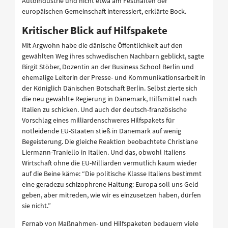
Autoindustrie und nicht etwa am Festhalten der
europäischen Gemeinschaft interessiert, erklärte Bock.
Kritischer Blick auf Hilfspakete
Mit Argwohn habe die dänische Öffentlichkeit auf den
gewählten Weg ihres schwedischen Nachbarn geblickt, sagte
Birgit Stöber, Dozentin an der Business School Berlin und
ehemalige Leiterin der Presse- und Kommunikationsarbeit in
der Königlich Dänischen Botschaft Berlin. Selbst zierte sich
die neu gewählte Regierung in Dänemark, Hilfsmittel nach
Italien zu schicken. Und auch der deutsch-französische
Vorschlag eines milliardenschweres Hilfspakets für
notleidende EU-Staaten stieß in Dänemark auf wenig
Begeisterung. Die gleiche Reaktion beobachtete Christiane
Liermann-Traniello in Italien. Und das, obwohl Italiens
Wirtschaft ohne die EU-Milliarden vermutlich kaum wieder
auf die Beine käme: “Die politische Klasse Italiens bestimmt
eine geradezu schizophrene Haltung: Europa soll uns Geld
geben, aber mitreden, wie wir es einzusetzen haben, dürfen
sie nicht.”
Fernab von Maßnahmen- und Hilfspaketen bedauern viele