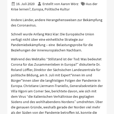
16. Juli 2020
Erstellt von
Aaron Wörz
Aus der
Krise lernen?, Europa, Politische Kultur
Andere Länder, andere Herangehensweisen zur Bekämpfung
des Coronavirus.
Schnell wurde Anfang März klar: Die Europäische Union
verfügt nicht über eine einheitliche Strategie zur
Pandemiebekämpfung – eine Belastungsprobe für die
Beziehungen der innereuropäischen Nachbarn.
Während des Webtalks “Stillstand ist der Tod: Was bedeutet
Corona für das Zusammenleben in Europa?” diskutierte Dr.
Roland Löffler, Direktor der Sächsischen Landeszentrale für
politische Bildung, am 9. Juli mit Expert*innen im und
Bürger*innen über die langfristigen Folgen der Pandemie in
Europa. Christiane Liermann-Traniello, Generalsekretärin der
Villa Vigoni am Comer See, berichtete davon, wie sich mit
dem Virus “die italienischen Verhältnisse des geplagten
Südens und des wohlhabendens Nordens” umdrehten. Über
die genauen Gründe, weshalb gerade der Norden viel mehr
als der Süden von der Pandemie betroffen ist, konnte die