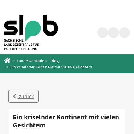
Zum
Zum
Hauptinhalt
Fußbereich
springen
springen
Suche
Barrierefrei
Menü
Startseite
Landeszentrale
Blog
Ein kriselnder Kontinent mit vielen Gesichtern
zurück
Ein kriselnder Kontinent mit vielen
Gesichtern