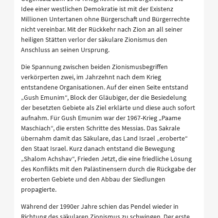
Idee einer westlichen Demokratie ist mit der Existenz
Millionen Untertanen ohne Bürgerschaft und Bürgerrechte
nicht vereinbar. Mit der Rückkehr nach Zion an all seiner
heiligen Stätten verlor der säkulare Zionismus den
Anschluss an seinen Ursprung.
Die Spannung zwischen beiden Zionismusbegriffen
verkörperten zwei, im Jahrzehnt nach dem Krieg
entstandene Organisationen. Auf der einen Seite entstand
„Gush Emunim“, Block der Gläubiger, der die Besiedelung
der besetzten Gebiete als Ziel erklärte und diese auch sofort
aufnahm. Für Gush Emunim war der 1967-Krieg „Paame
Maschiach“, die ersten Schritte des Messias. Das Sakrale
übernahm damit das Säkulare, das Land Israel „eroberte“
den Staat Israel. Kurz danach entstand die Bewegung
„Shalom Achshav“, Frieden Jetzt, die eine friedliche Lösung
des Konflikts mit den Palästinensern durch die Rückgabe der
eroberten Gebiete und den Abbau der Siedlungen
propagierte.
Während der 1990er Jahre schien das Pendel wieder in
Richtung des säkularen Zionismus zu schwingen. Der erste,