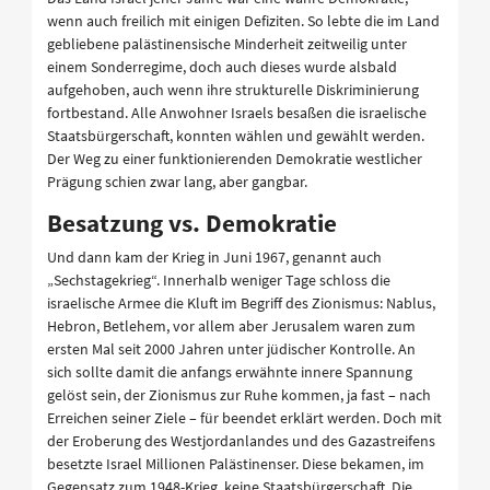
wenn auch freilich mit einigen Defiziten. So lebte die im Land
gebliebene palästinensische Minderheit zeitweilig unter
einem Sonderregime, doch auch dieses wurde alsbald
aufgehoben, auch wenn ihre strukturelle Diskriminierung
fortbestand. Alle Anwohner Israels besaßen die israelische
Staatsbürgerschaft, konnten wählen und gewählt werden.
Der Weg zu einer funktionierenden Demokratie westlicher
Prägung schien zwar lang, aber gangbar.
Besatzung vs. Demokratie
Und dann kam der Krieg in Juni 1967, genannt auch
„Sechstagekrieg“. Innerhalb weniger Tage schloss die
israelische Armee die Kluft im Begriff des Zionismus: Nablus,
Hebron, Betlehem, vor allem aber Jerusalem waren zum
ersten Mal seit 2000 Jahren unter jüdischer Kontrolle. An
sich sollte damit die anfangs erwähnte innere Spannung
gelöst sein, der Zionismus zur Ruhe kommen, ja fast – nach
Erreichen seiner Ziele – für beendet erklärt werden. Doch mit
der Eroberung des Westjordanlandes und des Gazastreifens
besetzte Israel Millionen Palästinenser. Diese bekamen, im
Gegensatz zum 1948-Krieg, keine Staatsbürgerschaft. Die