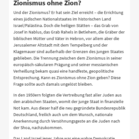
Zionismus ohne Zion?
Und der Zionismus? Er hat sein Ziel erreicht – die Errichtung
eines jüdischen Nationalstaates im historischen Land
Israel/Palästina. Doch die heiligen Stätten – das Grab von
Josef in Nablus, das Grab Rahels in Betlehem, die Gräber der
biblischen Mütter und Väter in Hebron, vor allem aber die
Jerusalemer Altstadt mit dem Tempelberg und der
Klagemauer sind außerhalb der Grenzen des jungen Staates
geblieben. Die Trennung zwischen dem Zionismus in seiner
europäisch-säkularen Prägung und seiner messianischen
Verheißung bekam quasi eine handfeste, geopolitische
Entsprechung. Kann es Zionismus ohne Zion geben? Diese
Frage sollte auch damals ungelöst bleiben.
In den 1950ern folgten die Vertreibung fast aller Juden aus
den arabischen Staaten, womit der junge Staat in finanzielle
Not kam. Aus dieser half die neu gegründete Bundesrepublik
Deutschland, freilich auch um dem Wunsch, nationale
Anerkennung durch Versöhnungsgeste an die Juden nach
der Shoa, nachzukommen.
Das Land Israel jener Jahre war eine wahre Demokratie,