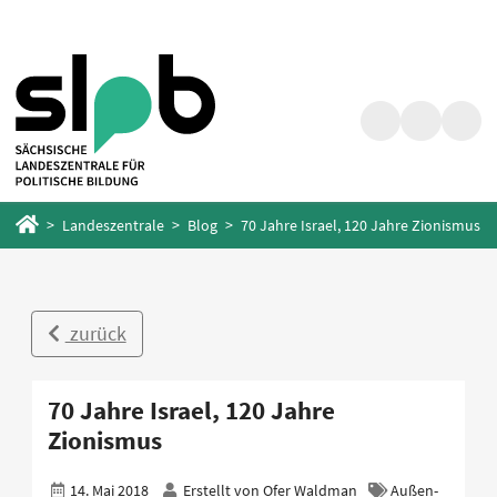
Zum
Zum
Hauptinhalt
Fußbereich
springen
springen
Suche
Barrierefrei
Menü
Startseite
Landeszentrale
Blog
70 Jahre Israel, 120 Jahre Zionismus
zurück
70 Jahre Israel, 120 Jahre
Zionismus
14. Mai 2018
Erstellt von
Ofer Waldman
Außen-