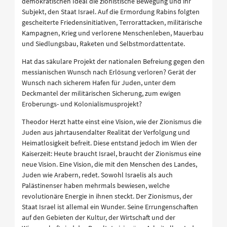
demokratischen Ideal die zionistische Bewegung und ihr
Subjekt, den Staat Israel. Auf die Ermordung Rabins folgten
gescheiterte Friedensinitiativen, Terrorattacken, militärische
Kampagnen, Krieg und verlorene Menschenleben, Mauerbau
und Siedlungsbau, Raketen und Selbstmordattentate.
Hat das säkulare Projekt der nationalen Befreiung gegen den
messianischen Wunsch nach Erlösung verloren? Gerät der
Wunsch nach sicherem Hafen für Juden, unter dem
Deckmantel der militärischen Sicherung, zum ewigen
Eroberungs- und Kolonialismusprojekt?
Theodor Herzt hatte einst eine Vision, wie der Zionismus die
Juden aus jahrtausendalter Realität der Verfolgung und
Heimatlosigkeit befreit. Diese entstand jedoch im Wien der
Kaiserzeit: Heute braucht Israel, braucht der Zionismus eine
neue Vision. Eine Vision, die mit den Menschen des Landes,
Juden wie Arabern, redet. Sowohl Israelis als auch
Palästinenser haben mehrmals bewiesen, welche
revolutionäre Energie in ihnen steckt. Der Zionismus, der
Staat Israel ist allemal ein Wunder. Seine Errungenschaften
auf den Gebieten der Kultur, der Wirtschaft und der