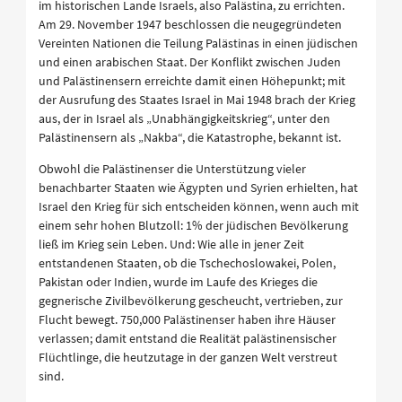
im historischen Lande Israels, also Palästina, zu errichten.
Am 29. November 1947 beschlossen die neugegründeten
Vereinten Nationen die Teilung Palästinas in einen jüdischen
und einen arabischen Staat. Der Konflikt zwischen Juden
und Palästinensern erreichte damit einen Höhepunkt; mit
der Ausrufung des Staates Israel in Mai 1948 brach der Krieg
aus, der in Israel als „Unabhängigkeitskrieg“, unter den
Palästinensern als „Nakba“, die Katastrophe, bekannt ist.
Obwohl die Palästinenser die Unterstützung vieler
benachbarter Staaten wie Ägypten und Syrien erhielten, hat
Israel den Krieg für sich entscheiden können, wenn auch mit
einem sehr hohen Blutzoll: 1% der jüdischen Bevölkerung
ließ im Krieg sein Leben. Und: Wie alle in jener Zeit
entstandenen Staaten, ob die Tschechoslowakei, Polen,
Pakistan oder Indien, wurde im Laufe des Krieges die
gegnerische Zivilbevölkerung gescheucht, vertrieben, zur
Flucht bewegt. 750,000 Palästinenser haben ihre Häuser
verlassen; damit entstand die Realität palästinensischer
Flüchtlinge, die heutzutage in der ganzen Welt verstreut
sind.