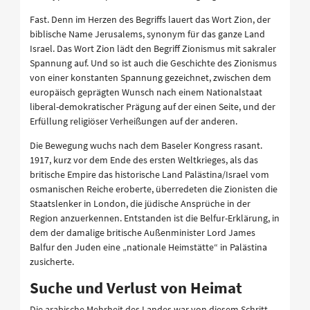
Fast. Denn im Herzen des Begriffs lauert das Wort Zion, der
biblische Name Jerusalems, synonym für das ganze Land
Israel. Das Wort Zion lädt den Begriff Zionismus mit sakraler
Spannung auf. Und so ist auch die Geschichte des Zionismus
von einer konstanten Spannung gezeichnet, zwischen dem
europäisch geprägten Wunsch nach einem Nationalstaat
liberal-demokratischer Prägung auf der einen Seite, und der
Erfüllung religiöser Verheißungen auf der anderen.
Die Bewegung wuchs nach dem Baseler Kongress rasant.
1917, kurz vor dem Ende des ersten Weltkrieges, als das
britische Empire das historische Land Palästina/Israel vom
osmanischen Reiche eroberte, überredeten die Zionisten die
Staatslenker in London, die jüdische Ansprüche in der
Region anzuerkennen. Entstanden ist die Belfur-Erklärung, in
dem der damalige britische Außenminister Lord James
Balfur den Juden eine „nationale Heimstätte“ in Palästina
zusicherte.
Suche und Verlust von Heimat
Die arabische Mehrheit des Landes war von diesem Schritt