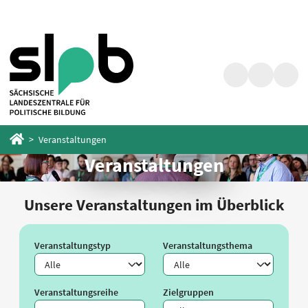
Zum
Zum
Hauptinhalt
Fußbereich
springen
springen
Suche
Barrierefrei
Menü
Startseite
Veranstaltungen
Veranstaltungen
Unsere Veranstaltungen im Überblick
Veranstaltungstyp
Veranstaltungsthema
Veranstaltungsreihe
Zielgruppen