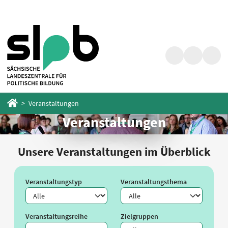
Zum
Zum
Hauptinhalt
Fußbereich
springen
springen
Suche
Barrierefrei
Menü
Startseite
Veranstaltungen
Veranstaltungen
Unsere Veranstaltungen im Überblick
Veranstaltungstyp
Veranstaltungsthema
Veranstaltungsreihe
Zielgruppen