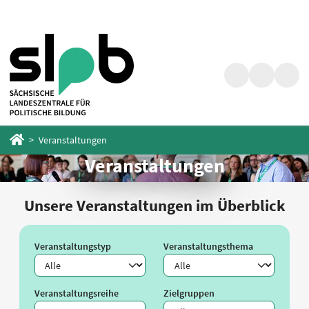
Zum
Zum
Hauptinhalt
Fußbereich
springen
springen
Suche
Barrierefrei
Menü
Startseite
Veranstaltungen
Veranstaltungen
Unsere Veranstaltungen im Überblick
Veranstaltungstyp
Veranstaltungsthema
Veranstaltungsreihe
Zielgruppen