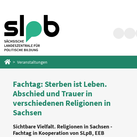
Zum
Zum
Hauptinhalt
Fußbereich
springen
springen
Suche
Barr
Startseite
Veranstaltungen
Fachtag: Sterben ist Leben.
Abschied und Trauer in
verschiedenen Religionen in
Sachsen
Sichtbare Vielfalt. Religionen in Sachsen -
Fachtag in Kooperation von SLpB, EEB