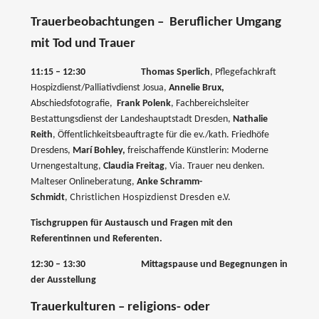
Trauerbeobachtungen – Beruflicher Umgang
mit Tod und Trauer
11:15 – 12:30
Thomas Sperlich
, Pflegefachkraft
Hospizdienst/Palliativdienst Josua,
Annelie Brux,
Abschiedsfotografie,
Frank Polenk
, Fachbereichsleiter
Bestattungsdienst der Landeshauptstadt Dresden,
Nathalie
Reith
, Öffentlichkeitsbeauftragte für die ev./kath. Friedhöfe
Dresdens,
Marí Bohley,
freischaffende Künstlerin: Moderne
Urnengestaltung,
Claudia Freitag
, Via. Trauer neu denken.
Malteser Onlineberatung,
Anke Schramm-
Christlichen Hospizdienst Dresden e.V.
Schmidt
,
Tischgruppen für Austausch und Fragen mit den
Referentinnen und Referenten.
12:30 – 13:30
Mittagspause und Begegnungen in
der Ausstellung
Trauerkulturen – religions- oder