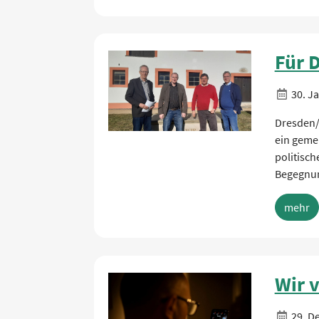
Für 
30. J
Dresden/
ein geme
politisch
Begegnun
mehr
Wir 
29. D