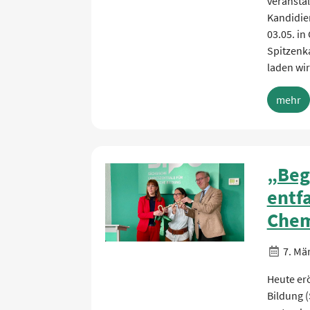
veransta
Kandidier
03.05. i
Spitzenk
laden wi
mehr
„Beg
entf
Chem
7. Mä
Heute erö
Bildung (