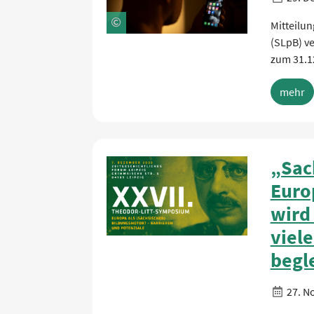
Mitteilun
(SLpB) ve
zum 31.1
mehr
„Sac
Euro
wird
viele
begle
27. N