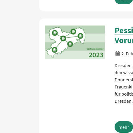
Pess
Voru
2. Fe
Dresden:
den wisse
Donnersta
Frauenki
für polit
Dresden.
mehr