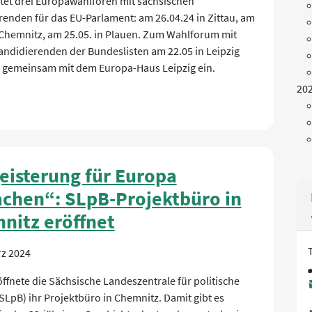
ltet drei Europawahlforen mit sächsischen
enden für das EU-Parlament: am 26.04.24 in Zittau, am
n Chemnitz, am 25.05. in Plauen. Zum Wahlforum mit
andidierenden der Bundeslisten am 22.05 in Leipzig
r gemeinsam mit dem Europa-Haus Leipzig ein.
20
eisterung für Europa
achen“: SLpB-Projektbüro in
nitz eröffnet
rz 2024
ffnete die Sächsische Landeszentrale für politische
SLpB) ihr Projektbüro in Chemnitz. Damit gibt es