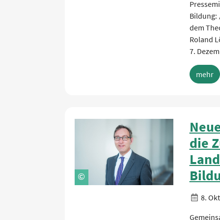
Pressemit
Bildung:
dem Theo
Roland Lö
7. Dezemb
mehr
Neue
die 
Land
Bild
8. Ok
Gemeinsa