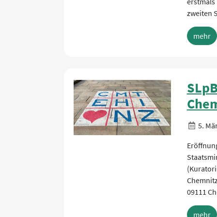
erstmals 
zweiten 
mehr
SLpB
Chem
5. Mä
Eröffnun
Staatsmin
(Kurator
Chemnitz.
09111 Ch
mehr