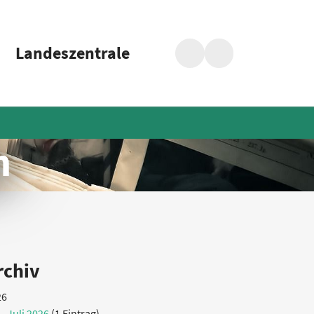
Landeszentrale
Suche
Barrierefreiheit
n
rchiv
26
Juli 2026
(1 Eintrag)