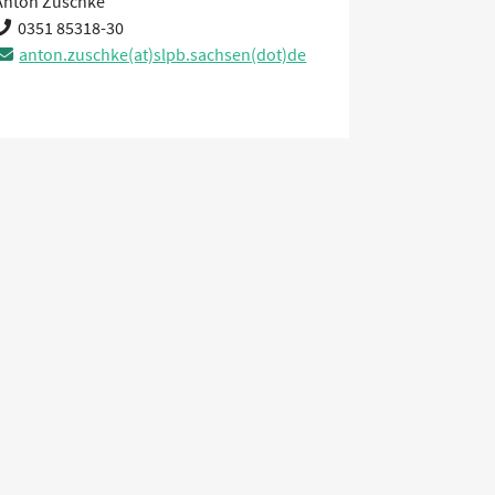
Anton Zuschke
0351 85318-30
anton.zuschke(at)slpb.sachsen(dot)de